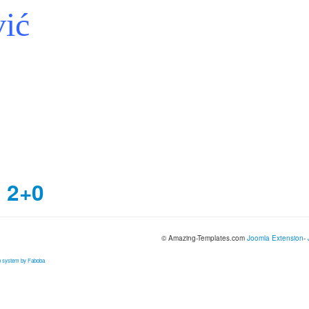
vić
 2+0
© Amazing-Templates.com
Joomla Extension
-
on system by Faboba