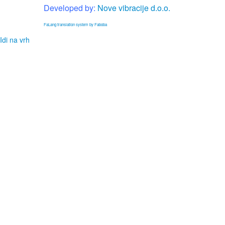
Developed by:
Nove vibracije d.o.o.
FaLang translation system by Faboba
Idi na vrh