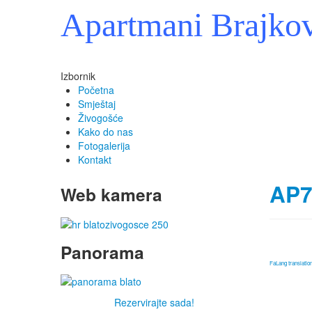
Apartmani Brajko
Izbornik
Početna
Smještaj
Živogošće
Kako do nas
Fotogalerija
Kontakt
AP7
Web kamera
Panorama
FaLang translati
Rezervirajte sada!